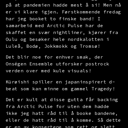
på at pandemien hadde mest å si! Men nå
er vi klare igjen. Førstkommende fredag
har jeg booket to finske band! I
samarbeid med Arctic Pulse har de
skaffet en svær nightliner, kjører fra
Oulu og besøker hele nordkalotten i
Luleå, Bodø, Jokkmokk og Tromsø!
Det blir noe for enhver smak, der
Onségen Ensemble utforsker postrock
verden over med kule visuals!
Kürøishi spiller en japaninspirert d-
beat som kan minne om gammel Tragedy!
Det er kult at disse gutta får backing
fra Arctic Pulse for uten dem hadde
ikke jeg hatt råd til å booke bandene,
eller de hatt råd til å komme. Så dette
er en av konsertene som rett og slett