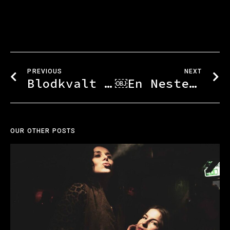
PREVIOUS
NEXT
Blodkvalt På By:Larm – En Av De Villeste Moshpitene Jeg Har Opplevd
￼En Nesten Hemmelig Eksplosjon Av Indierock – På Den Gamle Måten
OUR OTHER POSTS