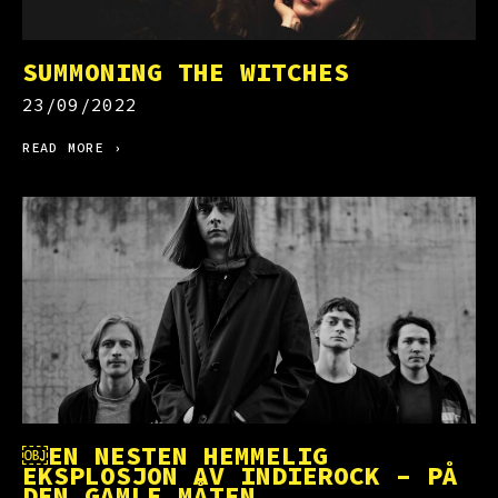
SUMMONING THE WITCHES
23/09/2022
READ MORE ›
￼EN NESTEN HEMMELIG
EKSPLOSJON AV INDIEROCK – PÅ
DEN GAMLE MÅTEN