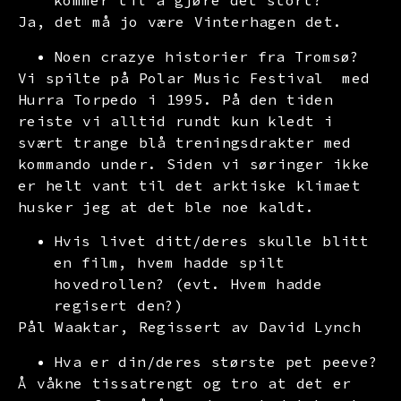
kommer til å gjøre det stort?
Ja, det må jo være Vinterhagen det.
Noen crazye historier fra Tromsø?
Vi spilte på Polar Music Festival med
Hurra Torpedo i 1995. På den tiden
reiste vi alltid rundt kun kledt i
svært trange blå treningsdrakter med
kommando under. Siden vi søringer ikke
er helt vant til det arktiske klimaet
husker jeg at det ble noe kaldt.
Hvis livet ditt/deres skulle blitt
en film, hvem hadde spilt
hovedrollen? (evt. Hvem hadde
regisert den?)
Pål Waaktar, Regissert av David Lynch
Hva er din/deres største pet peeve?
Å våkne tissatrengt og tro at det er