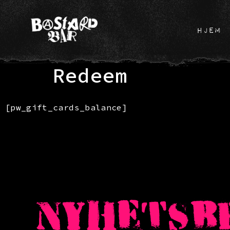
HJEM
Redeem
[pw_gift_cards_balance]
NYHETSB